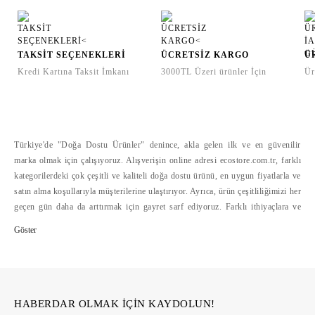
TAKSİT SEÇENEKLERİ
ÜCRETSİZ KARGO
Ü
Kredi Kartına Taksit İmkanı
3000TL Üzeri ürünler İçin
Ür
Türkiye'de "Doğa Dostu Ürünler" denince, akla gelen ilk ve en güvenilir
marka olmak için çalışıyoruz. Alışverişin online adresi ecostore.com.tr, farklı
kategorilerdeki çok çeşitli ve kaliteli doğa dostu ürünü, en uygun fiyatlarla ve
satın alma koşullarıyla müşterilerine ulaştırıyor. Ayrıca, ürün çeşitliliğimizi her
geçen gün daha da arttırmak için gayret sarf ediyoruz. Farklı ithiyaçlara ve
bütçelere hitap eden doğa dostu ürün çeşitliliğini, alışverişte mesafelerini
ortadan kaldıran ecostore.com.tr'de bulabilirsiniz. Ecostore, geliştirdiği
güvenli ödeme sistemleri, hızlı ve cazip ödeme koşulları yanında, kolay iade
hizmetleriyle de online alışverişi kolaylaştırıyor >>
HABERDAR OLMAK İÇİN KAYDOLUN!