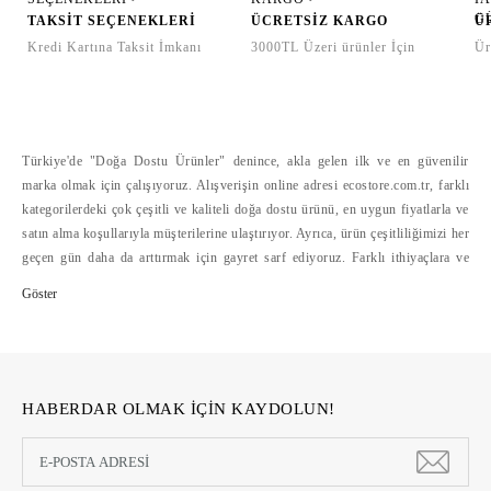
TAKSİT SEÇENEKLERİ
ÜCRETSİZ KARGO
Ü
Kredi Kartına Taksit İmkanı
3000TL Üzeri ürünler İçin
Ür
Türkiye'de "Doğa Dostu Ürünler" denince, akla gelen ilk ve en güvenilir
marka olmak için çalışıyoruz. Alışverişin online adresi ecostore.com.tr, farklı
kategorilerdeki çok çeşitli ve kaliteli doğa dostu ürünü, en uygun fiyatlarla ve
satın alma koşullarıyla müşterilerine ulaştırıyor. Ayrıca, ürün çeşitliliğimizi her
geçen gün daha da arttırmak için gayret sarf ediyoruz. Farklı ithiyaçlara ve
bütçelere hitap eden doğa dostu ürün çeşitliliğini, alışverişte mesafelerini
ortadan kaldıran ecostore.com.tr'de bulabilirsiniz. Ecostore, geliştirdiği
güvenli ödeme sistemleri, hızlı ve cazip ödeme koşulları yanında, kolay iade
hizmetleriyle de online alışverişi kolaylaştırıyor >>
HABERDAR OLMAK İÇİN KAYDOLUN!