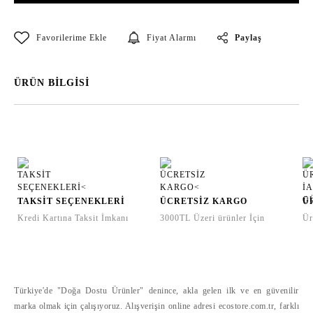
Paylaş
Fiyat Alarmı
ÜRÜN BİLGİSİ
TAKSİT SEÇENEKLERİ
ÜCRETSİZ KARGO
Ü
Kredi Kartına Taksit İmkanı
3000TL Üzeri ürünler İçin
Ür
Türkiye'de "Doğa Dostu Ürünler" denince, akla gelen ilk ve en güvenilir
marka olmak için çalışıyoruz. Alışverişin online adresi ecostore.com.tr, farklı