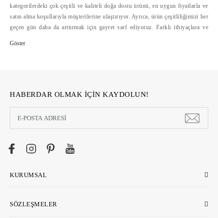
kategorilerdeki çok çeşitli ve kaliteli doğa dostu ürünü, en uygun fiyatlarla ve
satın alma koşullarıyla müşterilerine ulaştırıyor. Ayrıca, ürün çeşitliliğimizi her
geçen gün daha da arttırmak için gayret sarf ediyoruz. Farklı ithiyaçlara ve
bütçelere hitap eden doğa dostu ürün çeşitliliğini, alışverişte mesafelerini
ortadan kaldıran ecostore.com.tr'de bulabilirsiniz. Ecostore, geliştirdiği
güvenli ödeme sistemleri, hızlı ve cazip ödeme koşulları yanında, kolay iade
hizmetleriyle de online alışverişi kolaylaştırıyor >>
HABERDAR OLMAK İÇİN KAYDOLUN!
KURUMSAL
SÖZLEŞMELER