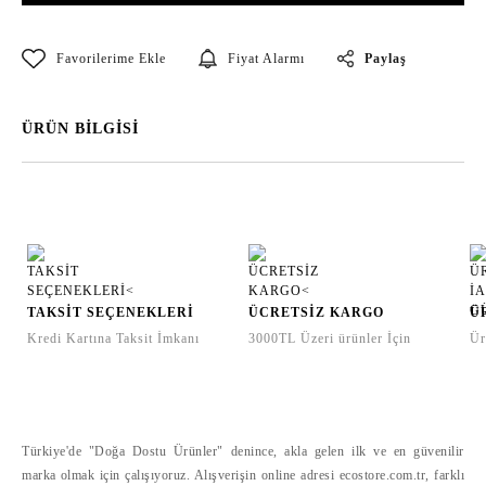
Paylaş
Fiyat Alarmı
ÜRÜN BİLGİSİ
TAKSİT SEÇENEKLERİ
ÜCRETSİZ KARGO
Ü
Kredi Kartına Taksit İmkanı
3000TL Üzeri ürünler İçin
Ür
Türkiye'de "Doğa Dostu Ürünler" denince, akla gelen ilk ve en güvenilir
marka olmak için çalışıyoruz. Alışverişin online adresi ecostore.com.tr, farklı