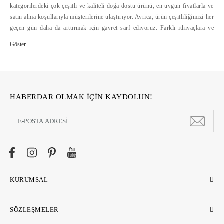
kategorilerdeki çok çeşitli ve kaliteli doğa dostu ürünü, en uygun fiyatlarla ve
satın alma koşullarıyla müşterilerine ulaştırıyor. Ayrıca, ürün çeşitliliğimizi her
geçen gün daha da arttırmak için gayret sarf ediyoruz. Farklı ithiyaçlara ve
bütçelere hitap eden doğa dostu ürün çeşitliliğini, alışverişte mesafelerini
ortadan kaldıran ecostore.com.tr'de bulabilirsiniz. Ecostore, geliştirdiği
güvenli ödeme sistemleri, hızlı ve cazip ödeme koşulları yanında, kolay iade
hizmetleriyle de online alışverişi kolaylaştırıyor >>
HABERDAR OLMAK İÇİN KAYDOLUN!
KURUMSAL
SÖZLEŞMELER