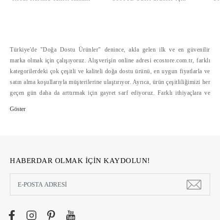
Türkiye'de "Doğa Dostu Ürünler" denince, akla gelen ilk ve en güvenilir
marka olmak için çalışıyoruz. Alışverişin online adresi ecostore.com.tr, farklı
kategorilerdeki çok çeşitli ve kaliteli doğa dostu ürünü, en uygun fiyatlarla ve
satın alma koşullarıyla müşterilerine ulaştırıyor. Ayrıca, ürün çeşitliliğimizi her
geçen gün daha da arttırmak için gayret sarf ediyoruz. Farklı ithiyaçlara ve
bütçelere hitap eden doğa dostu ürün çeşitliliğini, alışverişte mesafelerini
ortadan kaldıran ecostore.com.tr'de bulabilirsiniz. Ecostore, geliştirdiği
güvenli ödeme sistemleri, hızlı ve cazip ödeme koşulları yanında, kolay iade
hizmetleriyle de online alışverişi kolaylaştırıyor >>
HABERDAR OLMAK İÇİN KAYDOLUN!