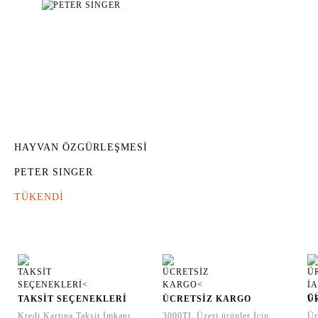
HAYVAN ÖZGÜRLEŞMESİ
PETER SINGER
TÜKENDİ
TAKSİT SEÇENEKLERİ
ÜCRETSİZ KARGO
Ü
Kredi Kartına Taksit İmkanı
3000TL Üzeri ürünler İçin
Ür