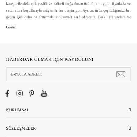
kategorilerdeki çok çeşitli ve kaliteli doğa dostu ürünü, en uygun fiyatlarla ve
satın alma koşullarıyla müşterilerine ulaştırıyor. Ayrıca, ürün çeşitliliğimizi her
geçen gün daha da arttırmak için gayret sarf ediyoruz. Farklı ithiyaçlara ve
bütçelere hitap eden doğa dostu ürün çeşitliliğini, alışverişte mesafelerini
ortadan kaldıran ecostore.com.tr'de bulabilirsiniz. Ecostore, geliştirdiği
güvenli ödeme sistemleri, hızlı ve cazip ödeme koşulları yanında, kolay iade
hizmetleriyle de online alışverişi kolaylaştırıyor >>
HABERDAR OLMAK İÇİN KAYDOLUN!
KURUMSAL
SÖZLEŞMELER