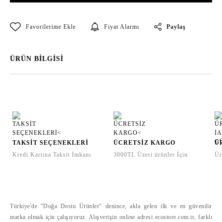
Paylaş
Fiyat Alarmı
ÜRÜN BİLGİSİ
TAKSİT SEÇENEKLERİ
ÜCRETSİZ KARGO
Ü
Kredi Kartına Taksit İmkanı
3000TL Üzeri ürünler İçin
Ür
Türkiye'de "Doğa Dostu Ürünler" denince, akla gelen ilk ve en güvenilir
marka olmak için çalışıyoruz. Alışverişin online adresi ecostore.com.tr, farklı