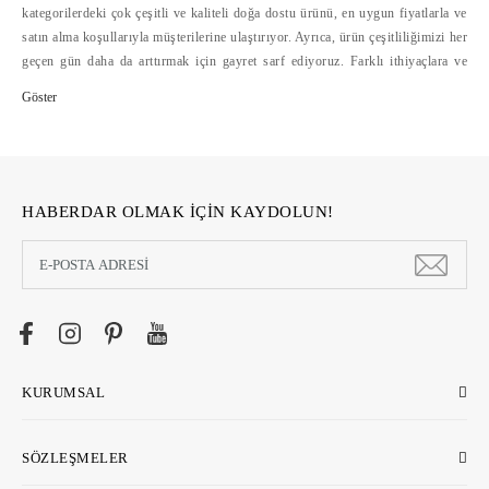
kategorilerdeki çok çeşitli ve kaliteli doğa dostu ürünü, en uygun fiyatlarla ve
satın alma koşullarıyla müşterilerine ulaştırıyor. Ayrıca, ürün çeşitliliğimizi her
geçen gün daha da arttırmak için gayret sarf ediyoruz. Farklı ithiyaçlara ve
bütçelere hitap eden doğa dostu ürün çeşitliliğini, alışverişte mesafelerini
ortadan kaldıran ecostore.com.tr'de bulabilirsiniz. Ecostore, geliştirdiği
güvenli ödeme sistemleri, hızlı ve cazip ödeme koşulları yanında, kolay iade
hizmetleriyle de online alışverişi kolaylaştırıyor >>
HABERDAR OLMAK İÇİN KAYDOLUN!
KURUMSAL
SÖZLEŞMELER