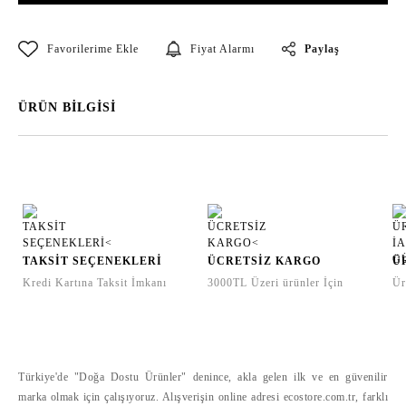
Paylaş
Fiyat Alarmı
ÜRÜN BİLGİSİ
TAKSİT SEÇENEKLERİ
ÜCRETSİZ KARGO
Ü
Kredi Kartına Taksit İmkanı
3000TL Üzeri ürünler İçin
Ür
Türkiye'de "Doğa Dostu Ürünler" denince, akla gelen ilk ve en güvenilir
marka olmak için çalışıyoruz. Alışverişin online adresi ecostore.com.tr, farklı