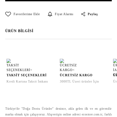
Paylaş
Fiyat Alarmı
ÜRÜN BİLGİSİ
TAKSİT SEÇENEKLERİ
ÜCRETSİZ KARGO
Ü
Kredi Kartına Taksit İmkanı
3000TL Üzeri ürünler İçin
Ür
Türkiye'de "Doğa Dostu Ürünler" denince, akla gelen ilk ve en güvenilir
marka olmak için çalışıyoruz. Alışverişin online adresi ecostore.com.tr, farklı