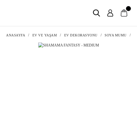
ANASAYFA
EV VE YAŞAM
EV DEKORASYONU
SOYA MUMU
S