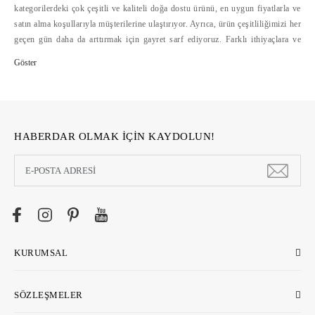
kategorilerdeki çok çeşitli ve kaliteli doğa dostu ürünü, en uygun fiyatlarla ve
satın alma koşullarıyla müşterilerine ulaştırıyor. Ayrıca, ürün çeşitliliğimizi her
geçen gün daha da arttırmak için gayret sarf ediyoruz. Farklı ithiyaçlara ve
bütçelere hitap eden doğa dostu ürün çeşitliliğini, alışverişte mesafelerini
ortadan kaldıran ecostore.com.tr'de bulabilirsiniz. Ecostore, geliştirdiği
güvenli ödeme sistemleri, hızlı ve cazip ödeme koşulları yanında, kolay iade
hizmetleriyle de online alışverişi kolaylaştırıyor >>
HABERDAR OLMAK İÇİN KAYDOLUN!
KURUMSAL
SÖZLEŞMELER