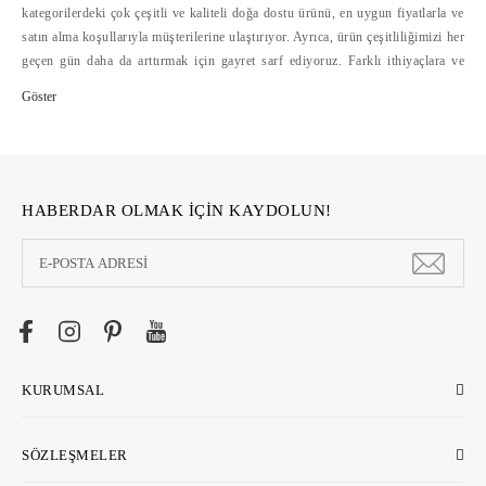
kategorilerdeki çok çeşitli ve kaliteli doğa dostu ürünü, en uygun fiyatlarla ve
satın alma koşullarıyla müşterilerine ulaştırıyor. Ayrıca, ürün çeşitliliğimizi her
geçen gün daha da arttırmak için gayret sarf ediyoruz. Farklı ithiyaçlara ve
bütçelere hitap eden doğa dostu ürün çeşitliliğini, alışverişte mesafelerini
ortadan kaldıran ecostore.com.tr'de bulabilirsiniz. Ecostore, geliştirdiği
güvenli ödeme sistemleri, hızlı ve cazip ödeme koşulları yanında, kolay iade
hizmetleriyle de online alışverişi kolaylaştırıyor >>
HABERDAR OLMAK İÇİN KAYDOLUN!
KURUMSAL
SÖZLEŞMELER