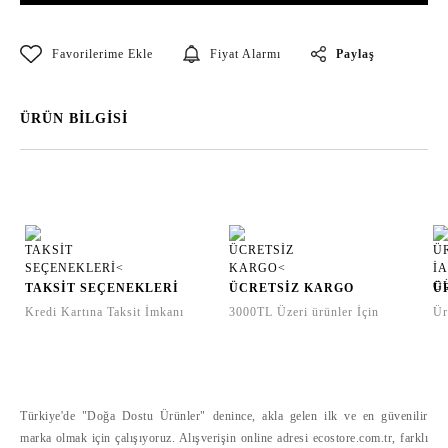
Paylaş
Fiyat Alarmı
ÜRÜN BİLGİSİ
TAKSİT SEÇENEKLERİ
ÜCRETSİZ KARGO
Ü
Kredi Kartına Taksit İmkanı
3000TL Üzeri ürünler İçin
Ür
Türkiye'de "Doğa Dostu Ürünler" denince, akla gelen ilk ve en güvenilir
marka olmak için çalışıyoruz. Alışverişin online adresi ecostore.com.tr, farklı