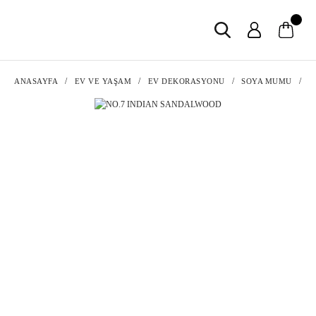
ANASAYFA
EV VE YAŞAM
EV DEKORASYONU
SOYA MUMU
N