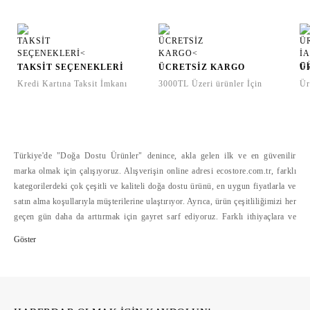
TAKSİT SEÇENEKLERİ
ÜCRETSİZ KARGO
Ü
Kredi Kartına Taksit İmkanı
3000TL Üzeri ürünler İçin
Ür
Türkiye'de "Doğa Dostu Ürünler" denince, akla gelen ilk ve en güvenilir
marka olmak için çalışıyoruz. Alışverişin online adresi ecostore.com.tr, farklı
kategorilerdeki çok çeşitli ve kaliteli doğa dostu ürünü, en uygun fiyatlarla ve
satın alma koşullarıyla müşterilerine ulaştırıyor. Ayrıca, ürün çeşitliliğimizi her
geçen gün daha da arttırmak için gayret sarf ediyoruz. Farklı ithiyaçlara ve
bütçelere hitap eden doğa dostu ürün çeşitliliğini, alışverişte mesafelerini
ortadan kaldıran ecostore.com.tr'de bulabilirsiniz. Ecostore, geliştirdiği
güvenli ödeme sistemleri, hızlı ve cazip ödeme koşulları yanında, kolay iade
hizmetleriyle de online alışverişi kolaylaştırıyor >>