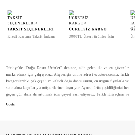
TAKSİT SEÇENEKLERİ
ÜCRETSİZ KARGO
Ü
Kredi Kartına Taksit İmkanı
3000TL Üzeri ürünler İçin
Ür
Türkiye'de "Doğa Dostu Ürünler" denince, akla gelen ilk ve en güvenilir
marka olmak için çalışıyoruz. Alışverişin online adresi ecostore.com.tr, farklı
kategorilerdeki çok çeşitli ve kaliteli doğa dostu ürünü, en uygun fiyatlarla ve
satın alma koşullarıyla müşterilerine ulaştırıyor. Ayrıca, ürün çeşitliliğimizi her
geçen gün daha da arttırmak için gayret sarf ediyoruz. Farklı ithiyaçlara ve
bütçelere hitap eden doğa dostu ürün çeşitliliğini, alışverişte mesafelerini
ortadan kaldıran ecostore.com.tr'de bulabilirsiniz. Ecostore, geliştirdiği
güvenli ödeme sistemleri, hızlı ve cazip ödeme koşulları yanında, kolay iade
hizmetleriyle de online alışverişi kolaylaştırıyor >>