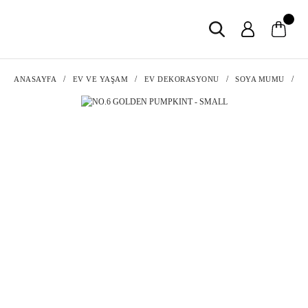
ANASAYFA
EV VE YAŞAM
EV DEKORASYONU
SOYA MUMU
N