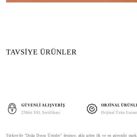
TAVSİYE ÜRÜNLER
GÜVENLİ ALIŞVERİŞ
ORJİNAL ÜRÜNL
256bit SSL Sertifikası
Orijinal Ürün Garant
DOĞAL SABUN
PORTAKAL VE PAÇULİ
Türkiye'de "Doğa Dostu Ürünler" denince, akla gelen ilk ve en güvenilir marka o
DOĞAL SABUN