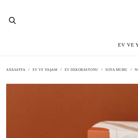
EV VE 
ANASAYFA
EV VE YAŞAM
EV DEKORASYONU
SOYA MUMU
N