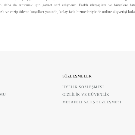
DO
gün daha da arttırmak için gayret sarf ediyoruz. Farklı ithiyaçlara ve bütçelere hit
390,00 TL
AD
hızlı ve cazip ödeme koşulları yanında, kolay iade hizmetleriyle de online alışverişi kol
47
AHŞAP SABUNLUK
SÖZLEŞMELER
OLUKLU SABUNLUK
ÜYELİK SÖZLEŞMESİ
475,00 TL
RMU
GİZLİLİK VE GÜVENLİK
BUNU
MESAFELİ SATIŞ SÖZLEŞMESİ