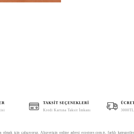
ER
TAKSİT SEÇENEKLERİ
ÜCRE
isi
Kredi Kartına Taksit İmkanı
3000TL 
DOĞAL SABUN
DOĞAL SABUN
''TANRIÇA'' SABUNU
BİBERİYE VE LAVANTA
lmak için çalışıyoruz. Alışverişin online adresi ecostore.com.tr, farklı kategoriler
440,00 TL