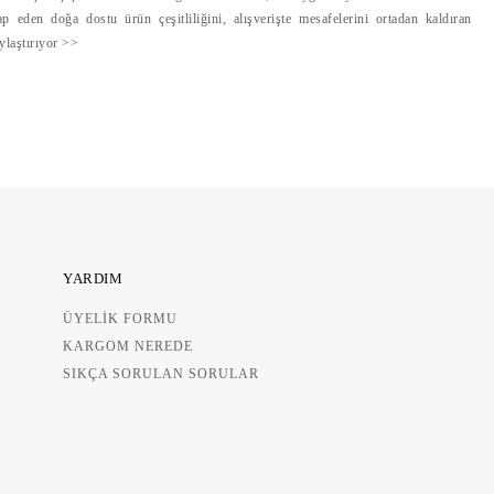
ĞAL SABUN
ap eden doğa dostu ürün çeşitliliğini, alışverişte mesafelerini ortadan kaldıran
AÇAYI VE AKTİF KÖMÜR
aylaştırıyor >>
5,00 TL
YARDIM
ÜYELİK FORMU
KARGOM NEREDE
SIKÇA SORULAN SORULAR