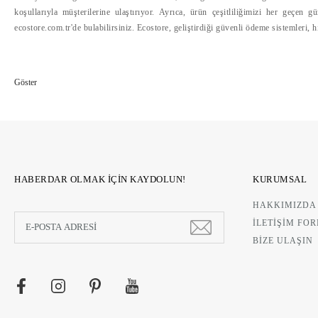
390,00 TL
koşullarıyla müşterilerine ulaştırıyor. Ayrıca, ürün çeşitliliğimizi her geçen 
ZERDEÇALLI SAÇ SABUNU
ecostore.com.tr'de bulabilirsiniz. Ecostore, geliştirdiği güvenli ödeme sistemleri, 
440,00 TL
HABERDAR OLMAK İÇİN KAYDOLUN!
KURUMSAL
HAKKIMIZDA
DOĞAL SABUN
DOĞAL SABUN
İLETİŞİM FO
DELİKANLIM TRAŞ SA
EBRULİ ''TANRIÇA'' SABUNU
BİZE ULAŞIN
390,00 TL
475,00 TL