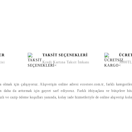
ER
TAKSİT SEÇENEKLERİ
ÜCRE
isi
Kredi Kartına Taksit İmkanı
3000TL 
lmak için çalışıyoruz. Alışverişin online adresi ecostore.com.tr, farklı kategoriler
gün daha da arttırmak için gayret sarf ediyoruz. Farklı ithiyaçlara ve bütçelere hit
hızlı ve cazip ödeme koşulları yanında, kolay iade hizmetleriyle de online alışverişi kol