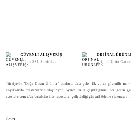
GÜVENLİ ALIŞVERİŞ
ORJİNAL ÜRÜNL
256bit SSL Sertifikası
Orijinal Ürün Garant
Türkiye'de "Doğa Dostu Ürünler" denince, akla gelen ilk ve en güvenilir marka o
koşullarıyla müşterilerine ulaştırıyor. Ayrıca, ürün çeşitliliğimizi her geçen 
ecostore.com.tr'de bulabilirsiniz. Ecostore, geliştirdiği güvenli ödeme sistemleri, 