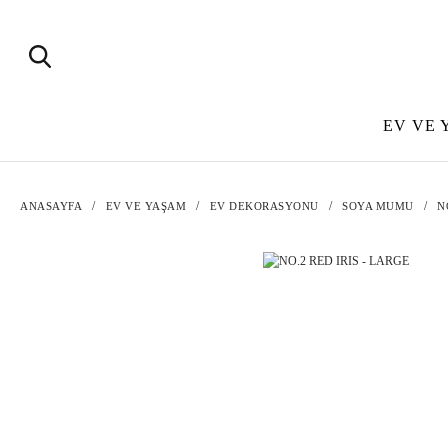
EV VE 
ANASAYFA
EV VE YAŞAM
EV DEKORASYONU
SOYA MUMU
N