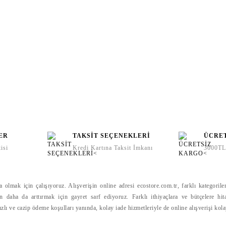
ER
TAKSİT SEÇENEKLERİ
ÜCRE
isi
Kredi Kartına Taksit İmkanı
3000TL 
CIRCULAR&CO. KUPA
CIRCULAR&CO. KUPA
340ML KREM VE MAVİ
lmak için çalışıyoruz. Alışverişin online adresi ecostore.com.tr, farklı kategoriler
340ML SİYAH VE PEMBE
1.400,00 TL
gün daha da arttırmak için gayret sarf ediyoruz. Farklı ithiyaçlara ve bütçelere hit
1.400,00 TL
1
hızlı ve cazip ödeme koşulları yanında, kolay iade hizmetleriyle de online alışverişi kol