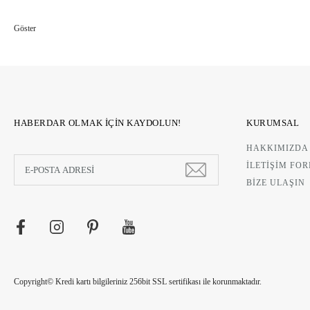
ÇUBUKLU ODA KOKUSU
HABERDAR OLMAK İÇİN KAYDOLUN!
KURUMSAL
NO.4 WHITE PATCHOULI
ÇUBUKLU ODA KOKUSU
HAKKIMIZDA
NO.7 INDIAN SANDALWOO
1.500,00 TL
İLETİŞİM FO
1.500,00 TL
BİZE ULAŞIN
Copyright© Kredi kartı bilgileriniz 256bit SSL sertifikası ile korunmaktadır.