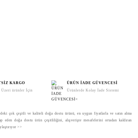
TSİZ KARGO
ÜRÜN İADE GÜVENCESİ
Üzeri ürünler İçin
Ürünlerde Kolay İade Sistemi
ÇUBUKLU ODA KOKUSU
ÇUBUKLU ODA KOKUSU
deki çok çeşitli ve kaliteli doğa dostu ürünü, en uygun fiyatlarla ve satın alma
NO.1 FRENCH VANILLA
NO.6 GOLDEN PUMPKINT
ap eden doğa dostu ürün çeşitliliğini, alışverişte mesafelerini ortadan kaldıran
.500,00 TL
1.500,00 TL
aylaştırıyor >>