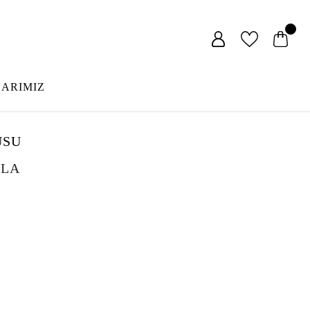
LARIMIZ
USU
LLA