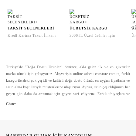
TAKSİT SEÇENEKLERİ
ÜCRETSİZ KARGO
Ü
Kredi Kartına Taksit İmkanı
3000TL Üzeri ürünler İçin
Ür
Türkiye'de "Doğa Dostu Ürünler" denince, akla gelen ilk ve en güvenilir
marka olmak için çalışıyoruz. Alışverişin online adresi ecostore.com.tr, farklı
kategorilerdeki çok çeşitli ve kaliteli doğa dostu ürünü, en uygun fiyatlarla ve
satın alma koşullarıyla müşterilerine ulaştırıyor. Ayrıca, ürün çeşitliliğimizi her
geçen gün daha da arttırmak için gayret sarf ediyoruz. Farklı ithiyaçlara ve
bütçelere hitap eden doğa dostu ürün çeşitliliğini, alışverişte mesafelerini
ortadan kaldıran ecostore.com.tr'de bulabilirsiniz. Ecostore, geliştirdiği
güvenli ödeme sistemleri, hızlı ve cazip ödeme koşulları yanında, kolay iade
hizmetleriyle de online alışverişi kolaylaştırıyor >>
HABERDAR OLMAK İÇİN KAYDOLUN!