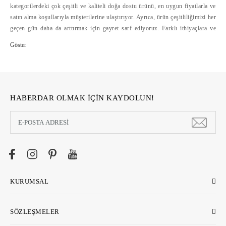
kategorilerdeki çok çeşitli ve kaliteli doğa dostu ürünü, en uygun fiyatlarla ve
satın alma koşullarıyla müşterilerine ulaştırıyor. Ayrıca, ürün çeşitliliğimizi her
geçen gün daha da arttırmak için gayret sarf ediyoruz. Farklı ithiyaçlara ve
bütçelere hitap eden doğa dostu ürün çeşitliliğini, alışverişte mesafelerini
ortadan kaldıran ecostore.com.tr'de bulabilirsiniz. Ecostore, geliştirdiği
güvenli ödeme sistemleri, hızlı ve cazip ödeme koşulları yanında, kolay iade
hizmetleriyle de online alışverişi kolaylaştırıyor >>
HABERDAR OLMAK İÇİN KAYDOLUN!
KURUMSAL
SÖZLEŞMELER