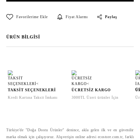
Paylaş
Fiyat Alarmı
ÜRÜN BİLGİSİ
TAKSİT SEÇENEKLERİ
ÜCRETSİZ KARGO
Ü
Kredi Kartına Taksit İmkanı
3000TL Üzeri ürünler İçin
Ür
Türkiye'de "Doğa Dostu Ürünler" denince, akla gelen ilk ve en güvenilir
marka olmak için çalışıyoruz. Alışverişin online adresi ecostore.com.tr, farklı