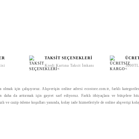
ER
TAKSİT SEÇENEKLERİ
ÜCRE
isi
Kredi Kartına Taksit İmkanı
3000TL 
lmak için çalışıyoruz. Alışverişin online adresi ecostore.com.tr, farklı kategoriler
gün daha da arttırmak için gayret sarf ediyoruz. Farklı ithiyaçlara ve bütçelere hit
hızlı ve cazip ödeme koşulları yanında, kolay iade hizmetleriyle de online alışverişi kol