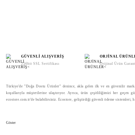
GÜVENLİ ALIŞVERİŞ
ORJİNAL ÜRÜNL
256bit SSL Sertifikası
Orijinal Ürün Garant
Türkiye'de "Doğa Dostu Ürünler" denince, akla gelen ilk ve en güvenilir marka o
koşullarıyla müşterilerine ulaştırıyor. Ayrıca, ürün çeşitliliğimizi her geçen 
ecostore.com.tr'de bulabilirsiniz. Ecostore, geliştirdiği güvenli ödeme sistemleri, 