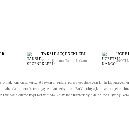
ER
TAKSİT SEÇENEKLERİ
ÜCRE
isi
Kredi Kartına Taksit İmkanı
3000TL 
lmak için çalışıyoruz. Alışverişin online adresi ecostore.com.tr, farklı kategoriler
gün daha da arttırmak için gayret sarf ediyoruz. Farklı ithiyaçlara ve bütçelere hit
hızlı ve cazip ödeme koşulları yanında, kolay iade hizmetleriyle de online alışverişi kol