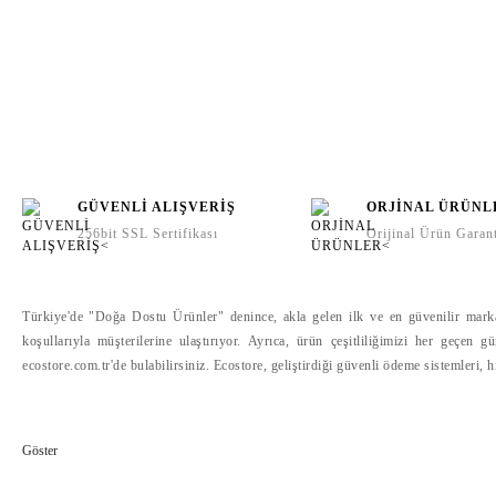
GÜVENLİ ALIŞVERİŞ
ORJİNAL ÜRÜNL
256bit SSL Sertifikası
Orijinal Ürün Garant
Türkiye'de "Doğa Dostu Ürünler" denince, akla gelen ilk ve en güvenilir marka o
koşullarıyla müşterilerine ulaştırıyor. Ayrıca, ürün çeşitliliğimizi her geçen 
ecostore.com.tr'de bulabilirsiniz. Ecostore, geliştirdiği güvenli ödeme sistemleri, 