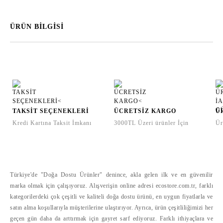
ÜRÜN BİLGİSİ
TAKSİT SEÇENEKLERİ
ÜCRETSİZ KARGO
Ü
Kredi Kartına Taksit İmkanı
3000TL Üzeri ürünler İçin
Ür
Türkiye'de "Doğa Dostu Ürünler" denince, akla gelen ilk ve en güvenilir
marka olmak için çalışıyoruz. Alışverişin online adresi ecostore.com.tr, farklı
kategorilerdeki çok çeşitli ve kaliteli doğa dostu ürünü, en uygun fiyatlarla ve
satın alma koşullarıyla müşterilerine ulaştırıyor. Ayrıca, ürün çeşitliliğimizi her
geçen gün daha da arttırmak için gayret sarf ediyoruz. Farklı ithiyaçlara ve