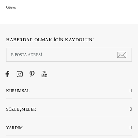
bütçelere hitap eden doğa dostu ürün çeşitliliğini, alışverişte mesafelerini
ortadan kaldıran ecostore.com.tr'de bulabilirsiniz. Ecostore, geliştirdiği
güvenli ödeme sistemleri, hızlı ve cazip ödeme koşulları yanında, kolay iade
hizmetleriyle de online alışverişi kolaylaştırıyor >>
HABERDAR OLMAK İÇİN KAYDOLUN!
KURUMSAL
SÖZLEŞMELER
YARDIM