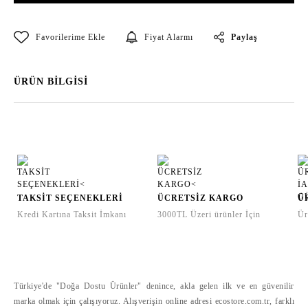
Paylaş
Fiyat Alarmı
ÜRÜN BİLGİSİ
TAKSİT SEÇENEKLERİ
ÜCRETSİZ KARGO
Ü
Kredi Kartına Taksit İmkanı
3000TL Üzeri ürünler İçin
Ür
Türkiye'de "Doğa Dostu Ürünler" denince, akla gelen ilk ve en güvenilir
marka olmak için çalışıyoruz. Alışverişin online adresi ecostore.com.tr, farklı