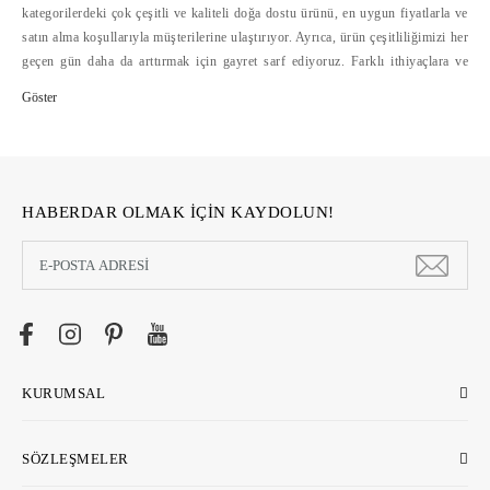
kategorilerdeki çok çeşitli ve kaliteli doğa dostu ürünü, en uygun fiyatlarla ve
satın alma koşullarıyla müşterilerine ulaştırıyor. Ayrıca, ürün çeşitliliğimizi her
geçen gün daha da arttırmak için gayret sarf ediyoruz. Farklı ithiyaçlara ve
bütçelere hitap eden doğa dostu ürün çeşitliliğini, alışverişte mesafelerini
ortadan kaldıran ecostore.com.tr'de bulabilirsiniz. Ecostore, geliştirdiği
güvenli ödeme sistemleri, hızlı ve cazip ödeme koşulları yanında, kolay iade
hizmetleriyle de online alışverişi kolaylaştırıyor >>
HABERDAR OLMAK İÇİN KAYDOLUN!
KURUMSAL
SÖZLEŞMELER