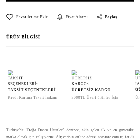
Paylaş
Fiyat Alarmı
ÜRÜN BİLGİSİ
TAKSİT SEÇENEKLERİ
ÜCRETSİZ KARGO
Ü
Kredi Kartına Taksit İmkanı
3000TL Üzeri ürünler İçin
Ür
Türkiye'de "Doğa Dostu Ürünler" denince, akla gelen ilk ve en güvenilir
marka olmak için çalışıyoruz. Alışverişin online adresi ecostore.com.tr, farklı