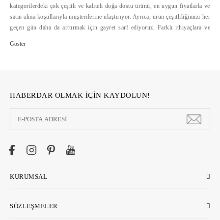
kategorilerdeki çok çeşitli ve kaliteli doğa dostu ürünü, en uygun fiyatlarla ve
satın alma koşullarıyla müşterilerine ulaştırıyor. Ayrıca, ürün çeşitliliğimizi her
geçen gün daha da arttırmak için gayret sarf ediyoruz. Farklı ithiyaçlara ve
bütçelere hitap eden doğa dostu ürün çeşitliliğini, alışverişte mesafelerini
ortadan kaldıran ecostore.com.tr'de bulabilirsiniz. Ecostore, geliştirdiği
güvenli ödeme sistemleri, hızlı ve cazip ödeme koşulları yanında, kolay iade
hizmetleriyle de online alışverişi kolaylaştırıyor >>
HABERDAR OLMAK İÇİN KAYDOLUN!
KURUMSAL
SÖZLEŞMELER