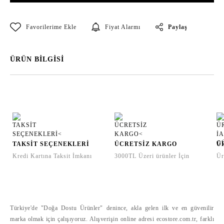
Paylaş
Fiyat Alarmı
ÜRÜN BİLGİSİ
TAKSİT SEÇENEKLERİ
ÜCRETSİZ KARGO
Ü
Kredi Kartına Taksit İmkanı
3000TL Üzeri ürünler İçin
Ür
Türkiye'de "Doğa Dostu Ürünler" denince, akla gelen ilk ve en güvenilir
marka olmak için çalışıyoruz. Alışverişin online adresi ecostore.com.tr, farklı