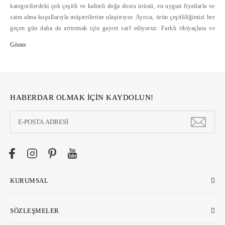
kategorilerdeki çok çeşitli ve kaliteli doğa dostu ürünü, en uygun fiyatlarla ve
satın alma koşullarıyla müşterilerine ulaştırıyor. Ayrıca, ürün çeşitliliğimizi her
geçen gün daha da arttırmak için gayret sarf ediyoruz. Farklı ithiyaçlara ve
bütçelere hitap eden doğa dostu ürün çeşitliliğini, alışverişte mesafelerini
ortadan kaldıran ecostore.com.tr'de bulabilirsiniz. Ecostore, geliştirdiği
güvenli ödeme sistemleri, hızlı ve cazip ödeme koşulları yanında, kolay iade
hizmetleriyle de online alışverişi kolaylaştırıyor >>
HABERDAR OLMAK İÇİN KAYDOLUN!
KURUMSAL
SÖZLEŞMELER