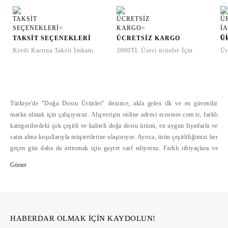
TAKSİT SEÇENEKLERİ
ÜCRETSİZ KARGO
Ü
Kredi Kartına Taksit İmkanı
3000TL Üzeri ürünler İçin
Ür
Türkiye'de "Doğa Dostu Ürünler" denince, akla gelen ilk ve en güvenilir
marka olmak için çalışıyoruz. Alışverişin online adresi ecostore.com.tr, farklı
kategorilerdeki çok çeşitli ve kaliteli doğa dostu ürünü, en uygun fiyatlarla ve
satın alma koşullarıyla müşterilerine ulaştırıyor. Ayrıca, ürün çeşitliliğimizi her
geçen gün daha da arttırmak için gayret sarf ediyoruz. Farklı ithiyaçlara ve
bütçelere hitap eden doğa dostu ürün çeşitliliğini, alışverişte mesafelerini
ortadan kaldıran ecostore.com.tr'de bulabilirsiniz. Ecostore, geliştirdiği
güvenli ödeme sistemleri, hızlı ve cazip ödeme koşulları yanında, kolay iade
hizmetleriyle de online alışverişi kolaylaştırıyor >>
HABERDAR OLMAK İÇİN KAYDOLUN!