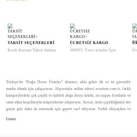
TAKSİT SEÇENEKLERİ
ÜCRETSİZ KARGO
Ü
Kredi Kartına Taksit İmkanı
3000TL Üzeri ürünler İçin
Ür
Türkiye'de "Doğa Dostu Ürünler" denince, akla gelen ilk ve en güvenilir
marka olmak için çalışıyoruz. Alışverişin online adresi ecostore.com.tr, farklı
kategorilerdeki çok çeşitli ve kaliteli doğa dostu ürünü, en uygun fiyatlarla ve
satın alma koşullarıyla müşterilerine ulaştırıyor. Ayrıca, ürün çeşitliliğimizi her
geçen gün daha da arttırmak için gayret sarf ediyoruz. Farklı ithiyaçlara ve
bütçelere hitap eden doğa dostu ürün çeşitliliğini, alışverişte mesafelerini
ortadan kaldıran ecostore.com.tr'de bulabilirsiniz. Ecostore, geliştirdiği
güvenli ödeme sistemleri, hızlı ve cazip ödeme koşulları yanında, kolay iade
hizmetleriyle de online alışverişi kolaylaştırıyor >>