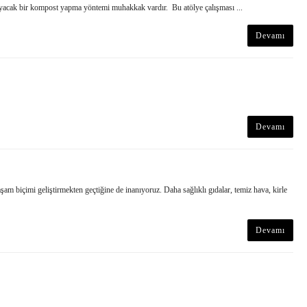
yacak bir kompost yapma yöntemi muhakkak vardır. Bu atölye çalışması ...
Devamı
Devamı
m biçimi geliştirmekten geçtiğine de inanıyoruz. Daha sağlıklı gıdalar, temiz hava, kirle
Devamı