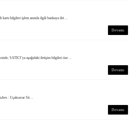
kartı bilgileri işlem anında ilgili bankaya ilet ...
Devamı
, SATICI’ya aşağıdaki iletişim bilgileri üze ...
Devamı
es : Uçaksavar Sit ...
Devamı