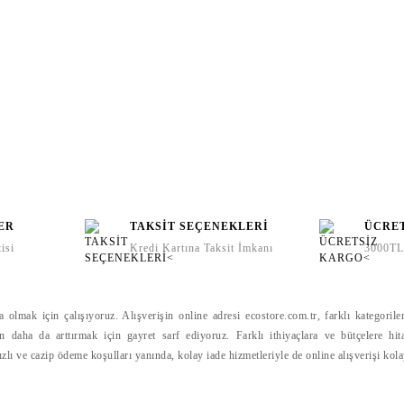
ER
TAKSİT SEÇENEKLERİ
ÜCRE
isi
Kredi Kartına Taksit İmkanı
3000TL 
lmak için çalışıyoruz. Alışverişin online adresi ecostore.com.tr, farklı kategoriler
gün daha da arttırmak için gayret sarf ediyoruz. Farklı ithiyaçlara ve bütçelere hit
hızlı ve cazip ödeme koşulları yanında, kolay iade hizmetleriyle de online alışverişi kol