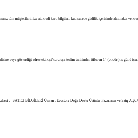
ız tüm müşterilerimize ait kredi kartı bilgileri, kati suretle gizlilik içerisinde alınmakta ve kredi 
erdiği adresteki kişi/kuruluşa teslim tarihinden itibaren 14 (ondört) iş günü içerisinde
esi : SATICI BİLGİLERİ Ünvan : Ecostore Doğa Dostu Ürünler Pazarlama ve Satış A.Ş. Adr