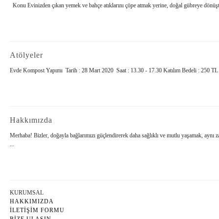
Konu Evinizden çıkan yemek ve bahçe atıklarını çöpe atmak yerine, doğal gübreye dönüşt
Atölyeler
Evde Kompost Yapımı Tarih : 28 Mart 2020 Saat : 13.30 - 17.30 Katılım Bedeli : 250 TL 
Hakkımızda
Merhaba! Bizler, doğayla bağlarımızı güçlendirerek daha sağlıklı ve mutlu yaşamak, aynı za
...
KURUMSAL
HAKKIMIZDA
İLETİŞİM FORMU