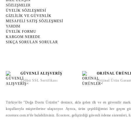
BİZE ULAŞIN
SÖZLEŞMELER
ÜYELİK SÖZLEŞMESİ
GİZLİLİK VE GÜVENLİK
MESAFELİ SATIŞ SÖZLEŞMESİ
YARDIM
ÜYELİK FORMU
KARGOM NEREDE
SIKÇA SORULAN SORULAR
GÜVENLİ ALIŞVERİŞ
ORJİNAL ÜRÜNL
256bit SSL Sertifikası
Orijinal Ürün Garant
Türkiye'de "Doğa Dostu Ürünler" denince, akla gelen ilk ve en güvenilir marka o
koşullarıyla müşterilerine ulaştırıyor. Ayrıca, ürün çeşitliliğimizi her geçen 
ecostore.com.tr'de bulabilirsiniz. Ecostore, geliştirdiği güvenli ödeme sistemleri, 