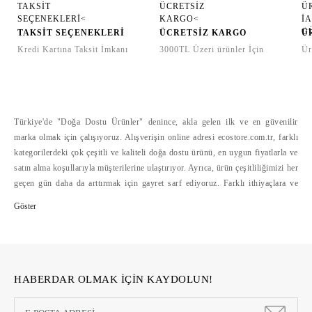
TAKSİT SEÇENEKLERİ
ÜCRETSİZ KARGO
Ü
Kredi Kartına Taksit İmkanı
3000TL Üzeri ürünler İçin
Ür
Türkiye'de "Doğa Dostu Ürünler" denince, akla gelen ilk ve en güvenilir
marka olmak için çalışıyoruz. Alışverişin online adresi ecostore.com.tr, farklı
kategorilerdeki çok çeşitli ve kaliteli doğa dostu ürünü, en uygun fiyatlarla ve
satın alma koşullarıyla müşterilerine ulaştırıyor. Ayrıca, ürün çeşitliliğimizi her
geçen gün daha da arttırmak için gayret sarf ediyoruz. Farklı ithiyaçlara ve
bütçelere hitap eden doğa dostu ürün çeşitliliğini, alışverişte mesafelerini
ortadan kaldıran ecostore.com.tr'de bulabilirsiniz. Ecostore, geliştirdiği
güvenli ödeme sistemleri, hızlı ve cazip ödeme koşulları yanında, kolay iade
hizmetleriyle de online alışverişi kolaylaştırıyor >>
HABERDAR OLMAK İÇİN KAYDOLUN!