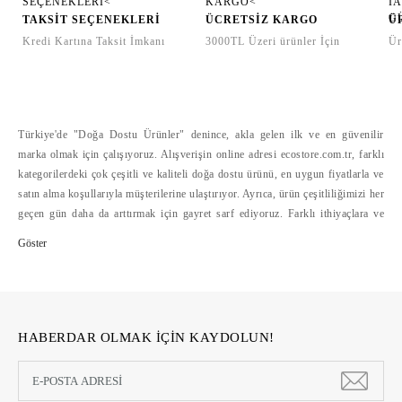
TAKSİT SEÇENEKLERİ
ÜCRETSİZ KARGO
Ü
Kredi Kartına Taksit İmkanı
3000TL Üzeri ürünler İçin
Ür
Türkiye'de "Doğa Dostu Ürünler" denince, akla gelen ilk ve en güvenilir
marka olmak için çalışıyoruz. Alışverişin online adresi ecostore.com.tr, farklı
kategorilerdeki çok çeşitli ve kaliteli doğa dostu ürünü, en uygun fiyatlarla ve
satın alma koşullarıyla müşterilerine ulaştırıyor. Ayrıca, ürün çeşitliliğimizi her
geçen gün daha da arttırmak için gayret sarf ediyoruz. Farklı ithiyaçlara ve
bütçelere hitap eden doğa dostu ürün çeşitliliğini, alışverişte mesafelerini
ortadan kaldıran ecostore.com.tr'de bulabilirsiniz. Ecostore, geliştirdiği
güvenli ödeme sistemleri, hızlı ve cazip ödeme koşulları yanında, kolay iade
hizmetleriyle de online alışverişi kolaylaştırıyor >>
HABERDAR OLMAK İÇİN KAYDOLUN!